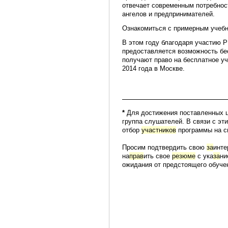
отвечает современным потребнос
ангелов и предпринимателей.
Ознакомиться с примерным учебн
В этом году благодаря участию Р
предоставляется возможность бес
получают право на бесплатное у
2014 года в Москве.
*
Для достижения поставленных ц
группа слушателей. В связи с э
отбор
участников
программы на с
Просим подтвердить свою
за
инте
на
прав
ить свое
резюме
с ука
за
ни
ожидания от предстоящего обуче