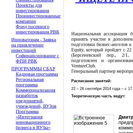
Проекты для
инвестирования
Проинвестированные
компании
Фонд посевного
инвестирования РВК
Национальная ассоциация 
принять участие в дополне
Инноваторам - Заявка
подготовки бизнес-ангелов 
на привлечение
Equity, который пройдет с 2
инвестиций
(Берсеневский пер., 2/1,
Софинансирование с
подготовлен и организов
ФПИ РВК
VentureClub.
ПРОГРАММЫ СБАР
Генеральный партнер меропр
Кадровая программа
Региональная
Расписание занятий:
программа
22 – 26 сентября 2014 года – с 17
Коммерциализация
разработок
Теоретическую часть ведут:
предприятий,
учреждений, ВУЗов
Программа
«Интеграция
Дмитр
инновационного
предп
бизнеса в ВУЗы»
комме