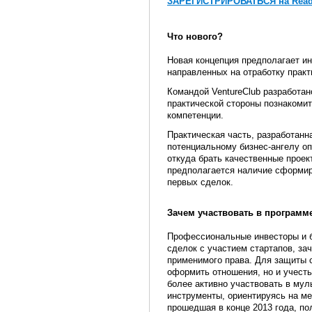
ЗАРЕГИСТРИРОВАТЬСЯ на
Read
Что нового?
Новая концепция предполагает инт
направленных на отработку практ
Командой VentureClub разработан
практической стороны познакомит
компетенции.
Практическая часть, разработанна
потенциальному бизнес-ангелу оп
откуда брать качественные проек
предполагается наличие сформиро
первых сделок.
Зачем участвовать в программ
Профессиональные инвесторы и б
сделок с участием стартапов, за
применимого права. Для защиты 
оформить отношения, но и учесть
более активно участвовать в му
инструменты, ориентируясь на ме
прошедшая в конце 2013 года, по