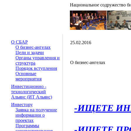
Национальное содружество би
О СБАР
25.02.2016
О бизнес-ангелах
Цели и задачи
Органы управления и
О бизнес-ангелах
структура
Порядок вступления
Основные
мероприятия
Инвестиционно -
технологический
Альянс (ИТ Альянс)
Инвестору
-ИЩЕТЕ И
Заявка на получение
информации о
проектах
Программы
-ИЩЕТЕ ПР
соинвестирования