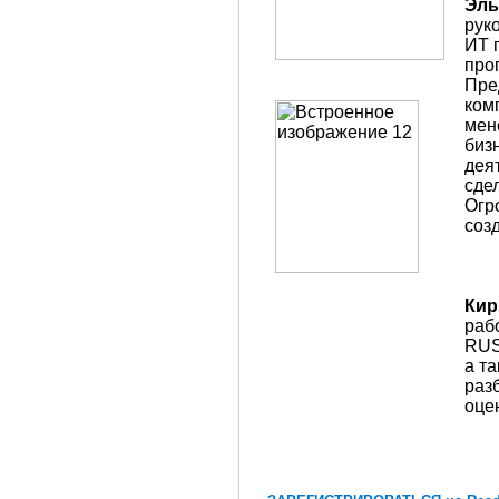
Эль
рук
ИТ 
про
Пре
ком
мен
биз
дея
сде
Огр
соз
Кир
раб
RUS
а та
раз
оце