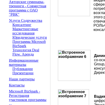
акаде
Авторские семинары-
сфере 
тренинги - Совместная
потреб
программа с ОАО
возгл
"РВК"
этого 
Услуги Содружества
отвеч
Консалтинг
РОЛЬФ
Маркетинговые
консал
исследования
Юридические услуги
Программа Microsoft
BizSpark
Технология Deal
Flow. Аренда
Д
а
ни
со-ос
Информационные
Group
материалы
консул
Публикации
Дирек
Презентации
Наши партнеры
Контакты
Microsoft BizSpark -
Регистрация
Вади
участников программы
цифро
Эрнст