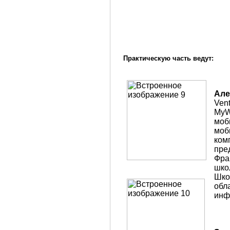
Практическую часть ведут:
Але
Ven
MyW
моб
моб
комп
пре
Фра
шко
Шко
обл
инф