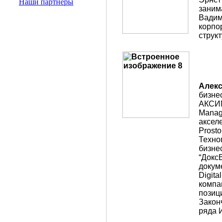
Наши партнеры
заним
Вадим
корпо
струк
Алек
бизне
АКСИМ
Manag
аксел
Prosto
Техно
бизне
“Докс
докум
Digit
компа
позици
Закон
ряда 